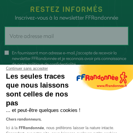
RESTEZ INFORMÉS
Inscrivez-vous à la newsletter FFRandonnée
En fournissant mon adresse e-mail, j'accepte de recevoir la
newsletter FFRandonnée et je reconnais avoir pris connaissance
de
notre politique de confidentialité
Continuer sans accepter
Les seules traces
que nous laissons
sont celles de nos
pas
S'inscrire
... et peut-être quelques cookies !
Chers randonneurs,
FFRandonnée
Ici à la
, nous préférons laisser la nature intacte.