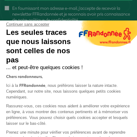
En fournissant mon adresse e-mail, j'accepte de recevoir la
newsletter FFRandonnée et je reconnais avoir pris connaissance
de
notre politique de confidentialité
Continuer sans accepter
Les seules traces
que nous laissons
sont celles de nos
pas
S'inscrire
... et peut-être quelques cookies !
Chers randonneurs,
FFRandonnée
Ici à la
, nous préférons laisser la nature intacte.
Cependant, sur notre site, nous laissons quelques petits cookies
numériques.
Mentions légales et CGU
Rassurez-vous, ces cookies nous aident à améliorer votre expérience
Protection des données
en ligne, à vous montrer des contenus pertinents et à mémoriser vos
préférences. Vous pouvez choisir quels cookies accepter et lesquels
Politique de confidentialité
laisser sur le bas-côté.
Prenez une minute pour vérifier vos préférences avant de reprendre