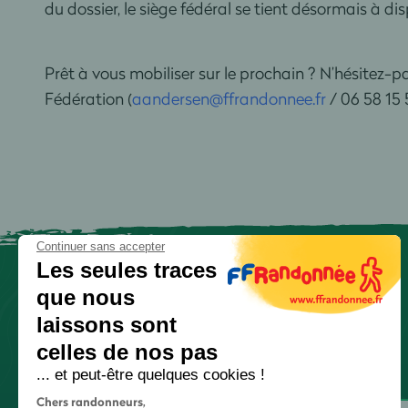
du dossier, le siège fédéral se tient désormais à 
Prêt à vous mobiliser sur le prochain ? N’hésitez-p
Fédération (
aandersen@ffrandonnee.fr
/ 06 58 15 5
Continuer sans accepter
Les seules traces
que nous
laissons sont
celles de nos pas
... et peut-être quelques cookies !
Chers randonneurs,