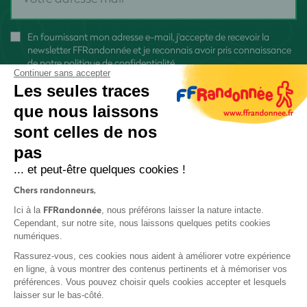
En fournissant mon adresse e-mail, j'accepte de recevoir la
newsletter FFRandonnée et je reconnais avoir pris connaissance
de
notre politique de confidentialité
Continuer sans accepter
Les seules traces
que nous laissons
sont celles de nos
pas
S'inscrire
... et peut-être quelques cookies !
Chers randonneurs,
FFRandonnée
Ici à la
, nous préférons laisser la nature intacte.
Cependant, sur notre site, nous laissons quelques petits cookies
numériques.
Mentions légales et CGU
Rassurez-vous, ces cookies nous aident à améliorer votre expérience
Protection des données
en ligne, à vous montrer des contenus pertinents et à mémoriser vos
préférences. Vous pouvez choisir quels cookies accepter et lesquels
Politique de confidentialité
laisser sur le bas-côté.