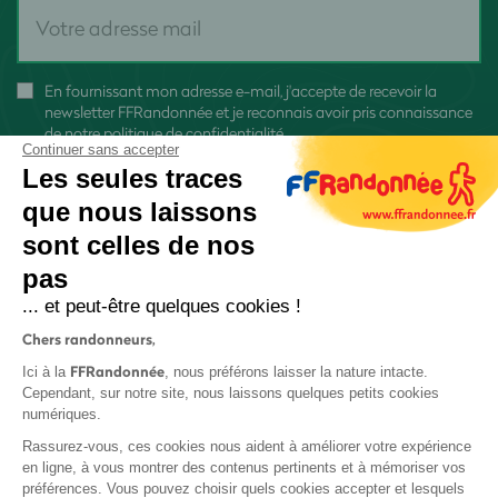
En fournissant mon adresse e-mail, j'accepte de recevoir la
newsletter FFRandonnée et je reconnais avoir pris connaissance
de
notre politique de confidentialité
Continuer sans accepter
Les seules traces
que nous laissons
sont celles de nos
pas
S'inscrire
... et peut-être quelques cookies !
Chers randonneurs,
FFRandonnée
Ici à la
, nous préférons laisser la nature intacte.
Cependant, sur notre site, nous laissons quelques petits cookies
numériques.
Mentions légales et CGU
Rassurez-vous, ces cookies nous aident à améliorer votre expérience
Protection des données
en ligne, à vous montrer des contenus pertinents et à mémoriser vos
préférences. Vous pouvez choisir quels cookies accepter et lesquels
Politique de confidentialité