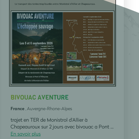
BIVOUAC AVENTURE
France
, Auvergne-Rhone-Alpes
trajet en TER de Monistrol d'Allier à
Chapeauroux sur 2 jours avec bivouac a Pont d'Alleyras repas festif et bal trad le samedi soir
En savoir plus