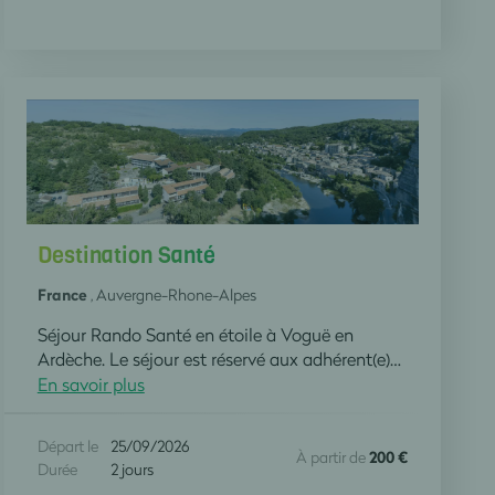
Destination Santé
France
, Auvergne-Rhone-Alpes
Séjour Rando Santé en étoile à Voguë en
Ardèche. Le séjour est réservé aux adhérent(e)s des clubs RANDO SANTE.
En savoir plus
Départ le
25/09/2026
À partir de
200 €
Durée
2 jours