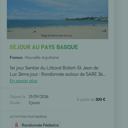
SEJOUR AU PAYS BASQUE
France
, Nouvelle-Aquitaine
1er jour Sentier du Littoral Bidart-St Jean de
Luz 2ème jour : Randonnée autour de SARE 3ème jour : Randonnée à Ainhoa 4ème jour : Retour à Agen
En savoir plus
Départ le
21/09/2026
À partir de
300 €
Durée
3 jours
ACTIVITÉ(S) PRATIQUÉE(S)
Randonnée Pédestre