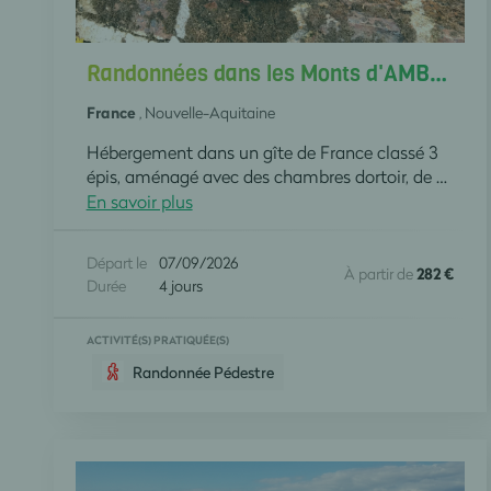
Randonnées dans les Monts d'AMBAZAC 87340
France
, Nouvelle-Aquitaine
Hébergement dans un gîte de France classé 3
épis, aménagé avec des chambres dortoir, de salles d'eau et de WC non privatifs. la fourniture des repas est assurée du dîner le lundi au petit déjeuner le vendredi, des piqueniques seront distribués les 8, 9 et 10 septembre. les 3 randonnées seront organisées avec un Guide local.
En savoir plus
Départ le
07/09/2026
À partir de
282 €
Durée
4 jours
ACTIVITÉ(S) PRATIQUÉE(S)
Randonnée Pédestre