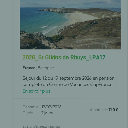
2026_St Gildas de Rhuys_LPA17
France
, Bretagne
Séjour du 12 au 19 septembre 2026 en pension
complète au Centre de Vacances CapFrance La Pierre Bleue à St Gildas de Rhuy (56). Randonnées quotidiennes accompagnées par un guide du centre de vacances .
En savoir plus
Départ le
12/09/2026
À partir de
710 €
Durée
7 jours
ACTIVITÉ(S) PRATIQUÉE(S)