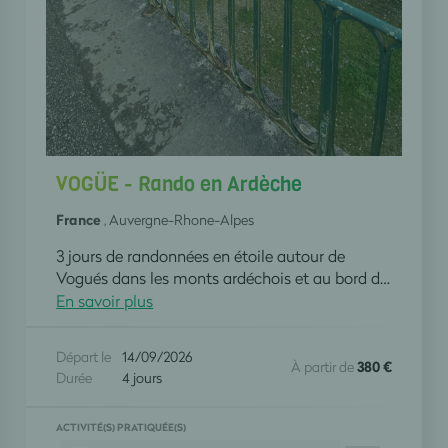
VOGÜE - Rando en Ardèche
France
, Auvergne-Rhone-Alpes
3 jours de randonnées en étoile autour de
Vogués dans les monts ardéchois et au bord de l'Ardèche et visite de la grotte Chauvet 2. Déplacement par covoiturage des participants.
En savoir plus
Départ le
14/09/2026
À partir de
380 €
Durée
4 jours
ACTIVITÉ(S) PRATIQUÉE(S)