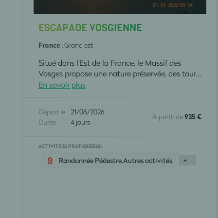
ESCAPADE VOSGIENNE
France
, Grand est
Situé dans l'Est de la France, le Massif des
Vosges propose une nature préservée, des tourbières boréales, une faune sauvage originale avec le lynx, le chamois et le grand tétras, de profondes forêts de résineux sans oublier ses habitants généreux et accueillants par nature. Le Massif des Vosges offre une multitude d'activités et principalement la randonnée, on y recense plus de 18 000 km de sentiers balisés. De nombreux itinéraires empruntant des pistes cyclables , permettent également le cyclotourisme en vélo de route, VTT, VTC Sa gastronomie, la chaleur des fermes auberges sur les crêtes et les vallées ont de quoi séduire les plus exigeants...
En savoir plus
Départ le
21/08/2026
À partir de
935 €
Durée
4 jours
ACTIVITÉ(S) PRATIQUÉE(S)
Randonnée Pédestre,Autres activités
+