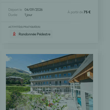
Départ le
04/09/2026
À partir de
75 €
Durée
1 jour
ACTIVITÉ(S) PRATIQUÉE(S)
Randonnée Pédestre