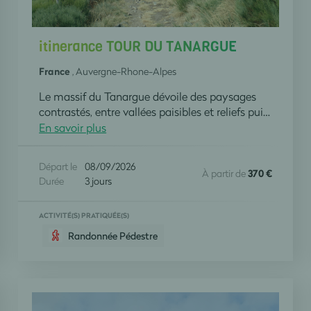
itinerance TOUR DU TANARGUE
France
, Auvergne-Rhone-Alpes
Le massif du Tanargue dévoile des paysages
contrastés, entre vallées paisibles et reliefs puissants. Ce GR de pays serpente à travers crètes escarpées, forêts de châtaigniers et landes à genêts. Il vous plongera au coeur d'un territoire préservé, ponctué de superbes panoramas.
En savoir plus
Départ le
08/09/2026
À partir de
370 €
Durée
3 jours
ACTIVITÉ(S) PRATIQUÉE(S)
Randonnée Pédestre