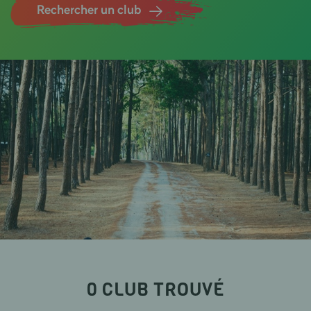
Rechercher un club
Marche nordique
AUBE
Raquette à neige
AUDE
AVEYRON
Longe Côte - Marche Aquatique
BAS RHIN
Marche d'Endurance - Marche à Allure Audax
BOUCHES DU RHONE
Randochallenges (Participation)
CALVADOS
Géocaching (caches et GPS) ou Randocaching®
CANTAL
Ski de fond
CHARENTE
Ski alpin
CHARENTE MARITIME
Ski de randonnée (ou ski alpinisme)
0
CLUB
TROUVÉ
CHER
Via Ferrata