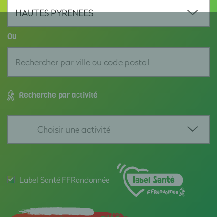
Ou
Choisir un département
AIN
AISNE
Recherche par activité
ALLIER
ALPES HAUTE PROVENCE
ALPES MARITIMES
Choisir une activité
ARDECHE
Facile (= promenades, bien-être et santé...)
Label Santé FFRandonnée
ARDENNES
Sportives (= grande randonnée)
ARIEGE