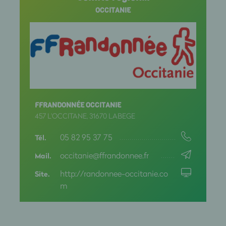
HAUTE LOIRE
OCCITANIE
HAUTE MARNE
HAUTE SAONE
HAUTE SAVOIE
HAUTE VIENNE
FFRANDONNÉE OCCITANIE
HAUTES ALPES
457 L'OCCITANE, 31670 LABEGE
HAUTES PYRENEES
05 82 95 37 75
Tél.
occitanie@ffrandonnee.fr
HAUTS DE SEINE
Mail.
http://randonnee-occitanie.co
Site.
HERAULT
m
ILLE ET VILAINE
INDRE