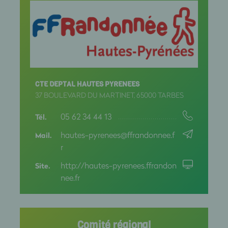
EURE
EURE ET LOIR
FINISTERE
GARD
CTE DEPTAL HAUTES PYRENEES
GERS
37 BOULEVARD DU MARTINET, 65000 TARBES
05 62 34 44 13
GIRONDE
Tél.
hautes-pyrenees@ffrandonnee.f
Mail.
GUADELOUPE
r
GUYANE
http://hautes-pyrenees.ffrandon
Site.
nee.fr
HAUT RHIN
HAUTE GARONNE
Comité régional