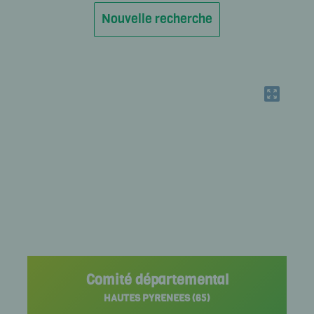
CORREZE
Nouvelle recherche
Alpinisme
CORSE
Cyclotourisme
COTE D'OR
COTES D'ARMOR
CREUSE
DEUX SEVRES
DORDOGNE
DOUBS
DROME
Comité départemental
ESSONNE
HAUTES PYRENEES (65)