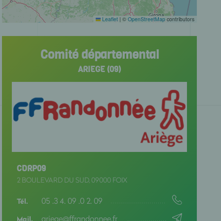
OUBS
Leaflet
|
©
OpenStreetMap
contributors
DROME
SSONNE
Comité départemental
URE
ARIEGE (09)
URE ET LOIR
INISTERE
ARD
ERS
CDRP09
IRONDE
2 BOULEVARD DU SUD, 09000 FOIX
UADELOUPE
05 .3 4. 09 .0 2. 09
Tél.
UYANE
ariege@ffrandonnee.fr
Mail.