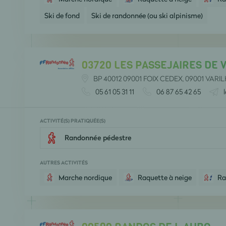
Ski de fond
Ski de randonnée (ou ski alpinisme)
03720 LES PASSEJAIRES DE 
BP 40012 09001 FOIX CEDEX, 09001 VARI
05 61 05 31 11
06 87 65 42 65
ACTIVITÉ(S) PRATIQUÉE(S)
Randonnée pédestre
AUTRES ACTIVITÉS
Marche nordique
Raquette à neige
Ra