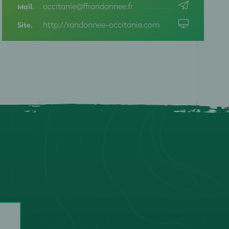
occitanie@ffrandonnee.fr
Mail.
ERAULT
http://randonnee-occitanie.com
Site.
LLE ET VILAINE
NDRE
NDRE ET LOIRE
SERE
URA
A REUNION
ANDES
OIR ET CHER
OIRE