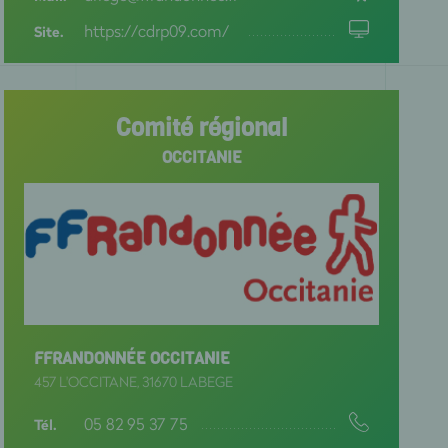
https://cdrp09.com/
Site.
AUT RHIN
AUTE GARONNE
Comité régional
AUTE LOIRE
OCCITANIE
AUTE MARNE
AUTE SAONE
AUTE SAVOIE
AUTE VIENNE
AUTES ALPES
FFRANDONNÉE OCCITANIE
457 L'OCCITANE, 31670 LABEGE
AUTES PYRENEES
05 82 95 37 75
Tél.
AUTS DE SEINE