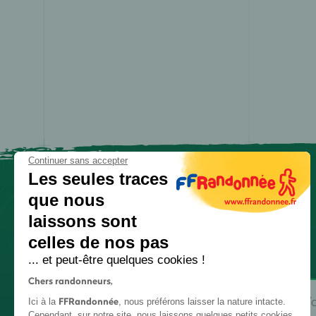
Continuer sans accepter
Les seules traces
que nous
laissons sont
celles de nos pas
... et peut-être quelques cookies !
Chers randonneurs,
FFRandonnée
Ici à la
, nous préférons laisser la nature intacte.
Cependant, sur notre site, nous laissons quelques petits cookies