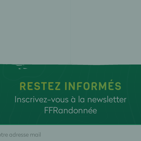
H
I
I
I
I
J
RESTEZ INFORMÉS
L
Inscrivez-vous à la newsletter
L
FFRandonnée
L
L