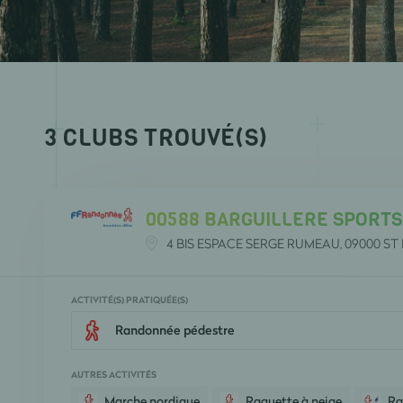
3
CLUB
S
TROUVÉ
(S)
00588 BARGUILLERE SPORTS
4 BIS ESPACE SERGE RUMEAU, 09000 ST 
ACTIVITÉ(S) PRATIQUÉE(S)
Randonnée pédestre
AUTRES ACTIVITÉS
Marche nordique
Raquette à neige
Ra