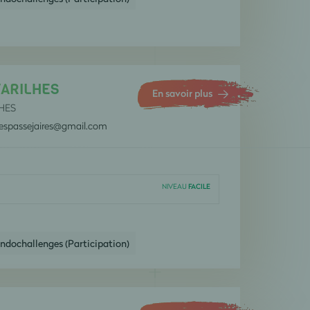
D
E
VARILHES
E
En savoir plus
LHES
E
lespassejaires@gmail.com
F
G
NIVEAU
FACILE
G
ndochallenges (Participation)
G
G
G