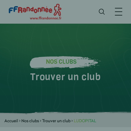
NOS CLUBS
Trouver un club
Accueil
>
Nos clubs
>
Trouver un club
>
LUDOPITAL