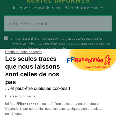
RESTEZ INFORMÉS
Inscrivez-vous à la newsletter FFRandonnée
En fournissant mon adresse e-mail, j'accepte de recevoir la
newsletter FFRandonnée et je reconnais avoir pris connaissance
de
notre politique de confidentialité
Continuer sans accepter
Les seules traces
que nous laissons
sont celles de nos
pas
S'inscrire
... et peut-être quelques cookies !
Chers randonneurs,
FFRandonnée
Ici à la
, nous préférons laisser la nature intacte.
Cependant, sur notre site, nous laissons quelques petits cookies
numériques.