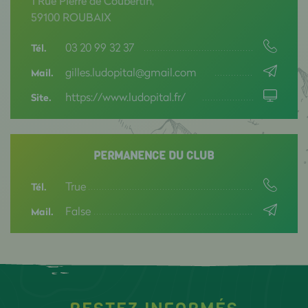
1 Rue Pierre de Coubertin,
59100 ROUBAIX
03 20 99 32 37
Tél.
gilles.ludopital@gmail.com
Mail.
https://www.ludopital.fr/
Site.
PERMANENCE DU CLUB
True
Tél.
False
Mail.