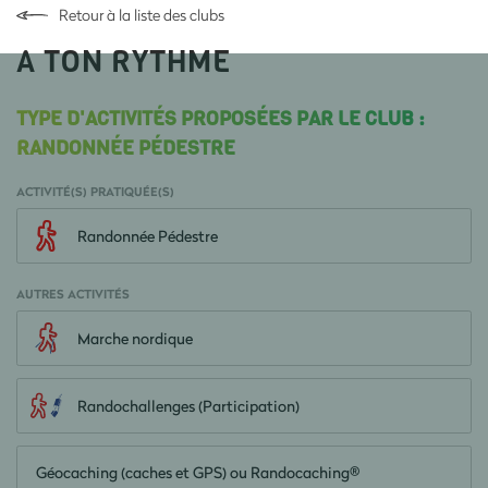
Retour à la liste des clubs
A TON RYTHME
TYPE D'ACTIVITÉS PROPOSÉES PAR LE CLUB :
RANDONNÉE PÉDESTRE
ACTIVITÉ(S) PRATIQUÉE(S)
Randonnée Pédestre
AUTRES ACTIVITÉS
Marche nordique
Randochallenges (Participation)
Géocaching (caches et GPS) ou Randocaching®