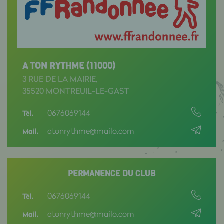
A TON RYTHME (11000)
3 RUE DE LA MAIRIE,
35520 MONTREUIL-LE-GAST
0676069144
Tél.
atonrythme@mailo.com
Mail.
PERMANENCE DU CLUB
0676069144
Tél.
atonrythme@mailo.com
Mail.