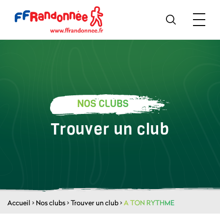
NOS CLUBS
Trouver un club
Accueil
>
Nos clubs
>
Trouver un club
>
A TON RYTHME