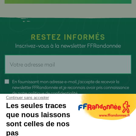
RESTEZ INFORMÉS
Inscrivez-vous à la newsletter FFRandonnée
En fournissant mon adresse e-mail, j'accepte de recevoir la
newsletter FFRandonnée et je reconnais avoir pris connaissance
de
notre politique de confidentialité
Continuer sans accepter
Les seules traces
que nous laissons
sont celles de nos
pas
S'inscrire