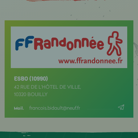
ESBO (10990)
42 RUE DE L'HÔTEL DE VILLE,
10320 BOUILLY
francois.bidault@neuf.fr
Mail.