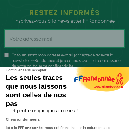
RESTEZ INFORMÉS
Inscrivez-vous à la newsletter FFRandonnée
En fournissant mon adresse e-mail, j'accepte de recevoir la
newsletter FFRandonnée et je reconnais avoir pris connaissance
de
notre politique de confidentialité
Continuer sans accepter
Les seules traces
que nous laissons
sont celles de nos
pas
S'inscrire
... et peut-être quelques cookies !
Chers randonneurs,
FFRandonnée
Ici à la
, nous préférons laisser la nature intacte.