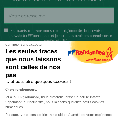
En fournissant mon adresse e-mail, j'accepte de recevoir la
newsletter FFRandonnée et je reconnais avoir pris connaissance
de
notre politique de confidentialité
Continuer sans accepter
Les seules traces
que nous laissons
sont celles de nos
pas
S'inscrire
... et peut-être quelques cookies !
Chers randonneurs,
FFRandonnée
Ici à la
, nous préférons laisser la nature intacte.
Cependant, sur notre site, nous laissons quelques petits cookies
numériques.
Mentions légales et CGU
Rassurez-vous, ces cookies nous aident à améliorer votre expérience