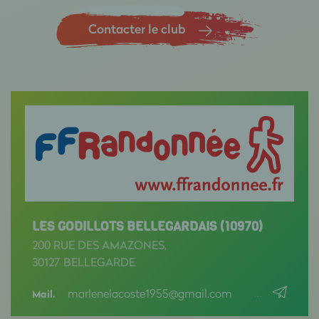
Contacter le club
LES GODILLOTS BELLEGARDAIS (10970)
200 RUE DES AMAZONES,
30127 BELLEGARDE
marlenelacoste1955@gmail.com
Mail.