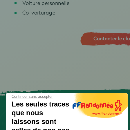
Voiture personnelle
Co-voiturage
Contacter le cl
Continuer sans accepter
Les seules traces
que nous
laissons sont