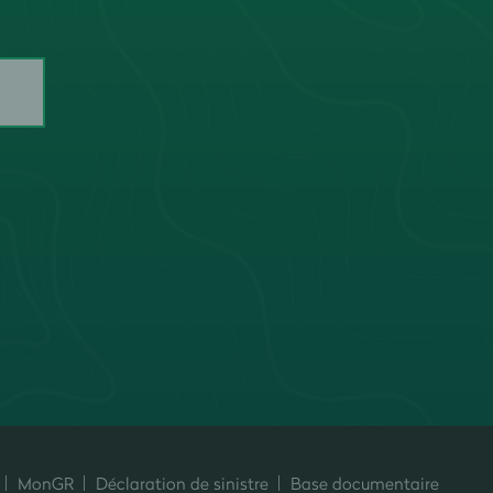
MonGR
Déclaration de sinistre
Base documentaire
ersonnalisez vos préférences pour contrôler la manière dont vos informati