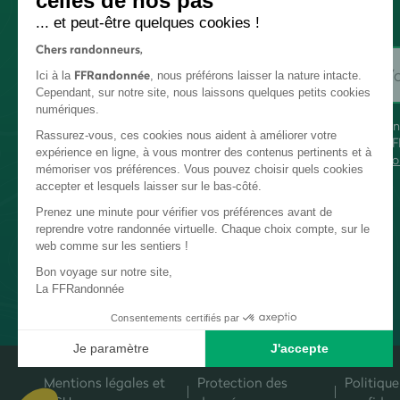
celles de nos pas
... et peut-être quelques cookies !
Chers randonneurs,
FFRandonnée
Ici à la
, nous préférons laisser la nature intacte.
Cependant, sur notre site, nous laissons quelques petits cookies
numériques.
En
Rassurez-vous, ces cookies nous aident à améliorer votre
FF
expérience en ligne, à vous montrer des contenus pertinents et à
co
mémoriser vos préférences. Vous pouvez choisir quels cookies
accepter et lesquels laisser sur le bas-côté.
Prenez une minute pour vérifier vos préférences avant de
reprendre votre randonnée virtuelle. Chaque choix compte, sur le
web comme sur les sentiers !
Bon voyage sur notre site,
La FFRandonnée
Consentements certifiés par
Je paramètre
J'accepte
Plateforme de Gestion du Consentement : Personnalisez vos Options
Axeptio consent
Mentions légales et
Protection des
Politique
Notre plateforme vous permet d'adapter et de gérer vos paramètres de c