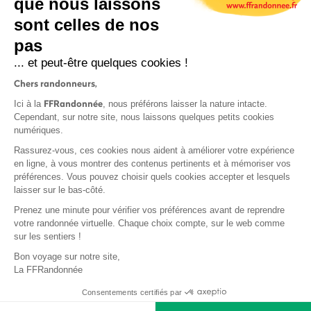
que nous laissons
sont celles de nos
pas
S'inscrire
... et peut-être quelques cookies !
Chers randonneurs,
FFRandonnée
Ici à la
, nous préférons laisser la nature intacte.
Cependant, sur notre site, nous laissons quelques petits cookies
numériques.
Mentions légales et CGU
Rassurez-vous, ces cookies nous aident à améliorer votre expérience
Protection des données
en ligne, à vous montrer des contenus pertinents et à mémoriser vos
préférences. Vous pouvez choisir quels cookies accepter et lesquels
Politique de confidentialité
laisser sur le bas-côté.
Prenez une minute pour vérifier vos préférences avant de reprendre
votre randonnée virtuelle. Chaque choix compte, sur le web comme
sur les sentiers !
Contact
Bon voyage sur notre site,
MonGR
La FFRandonnée
Déclaration de sinistre
Consentements certifiés par
Base documentaire