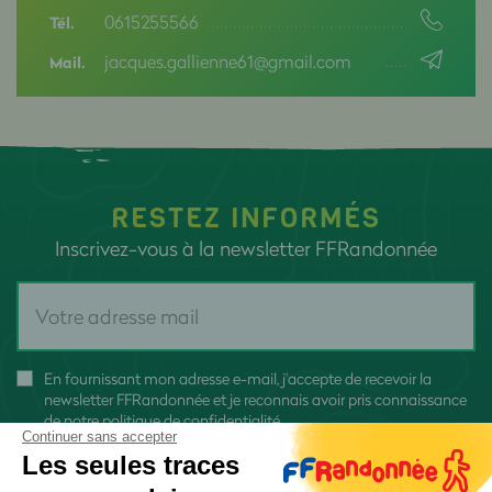
0615255566
Tél.
jacques.gallienne61@gmail.com
Mail.
RESTEZ INFORMÉS
Inscrivez-vous à la newsletter FFRandonnée
En fournissant mon adresse e-mail, j'accepte de recevoir la
newsletter FFRandonnée et je reconnais avoir pris connaissance
de
notre politique de confidentialité
Continuer sans accepter
Les seules traces