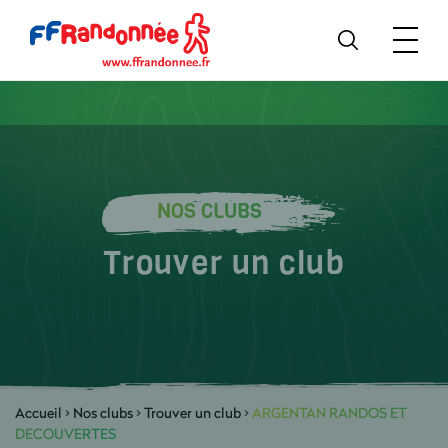
NOS CLUBS
Trouver un club
Accueil
>
Nos clubs
>
Trouver un club
>
ARGENTAN RANDOS ET
DECOUVERTES