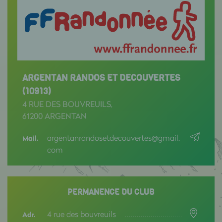
ARGENTAN RANDOS ET DECOUVERTES
(10913)
4 RUE DES BOUVREUILS,
61200 ARGENTAN
argentanrandosetdecouvertes@gmail.
Mail.
com
PERMANENCE DU CLUB
4 rue des bouvreuils
Adr.