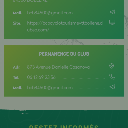
84500 BOLLENE
bcb84500@gmail.com
Mail.
https://bcbcyclotourismevttbollene.cl
Site.
ubeo.com/
PERMANENCE DU CLUB
873 Avenue Danielle Casanova
Adr.
06 12 69 23 56
Tél.
bcb84500@gmail.com
Mail.