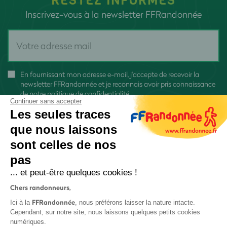
RESTEZ INFORMÉS
Inscrivez-vous à la newsletter FFRandonnée
En fournissant mon adresse e-mail, j'accepte de recevoir la
newsletter FFRandonnée et je reconnais avoir pris connaissance
de
notre politique de confidentialité
Continuer sans accepter
Les seules traces
que nous laissons
sont celles de nos
pas
S'inscrire
... et peut-être quelques cookies !
Chers randonneurs,
FFRandonnée
Ici à la
, nous préférons laisser la nature intacte.
Cependant, sur notre site, nous laissons quelques petits cookies
numériques.