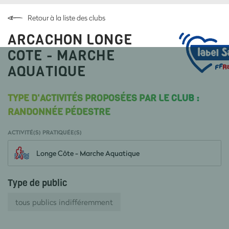
Retour à la liste des clubs
ARCACHON LONGE
COTE - MARCHE
AQUATIQUE
TYPE D'ACTIVITÉS PROPOSÉES PAR LE CLUB :
RANDONNÉE PÉDESTRE
ACTIVITÉ(S) PRATIQUÉE(S)
Longe Côte - Marche Aquatique
Type de public
tous publics indifféremment