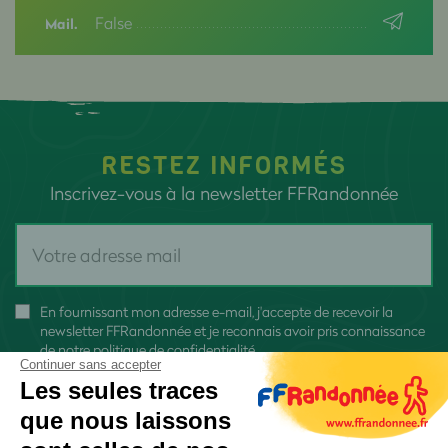
False
Mail.
RESTEZ INFORMÉS
Inscrivez-vous à la newsletter FFRandonnée
En fournissant mon adresse e-mail, j'accepte de recevoir la
newsletter FFRandonnée et je reconnais avoir pris connaissance
de
notre politique de confidentialité
Continuer sans accepter
Les seules traces
que nous laissons