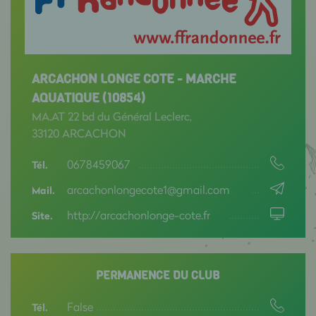
ARCACHON LONGE COTE - MARCHE
AQUATIQUE (10854)
MA.AT 22 bd du Général Leclerc,
33120 ARCACHON
0678459067
Tél.
arcachonlongecote1@gmail.com
Mail.
http://arcachonlonge-cote.fr
Site.
PERMANENCE DU CLUB
False
Tél.