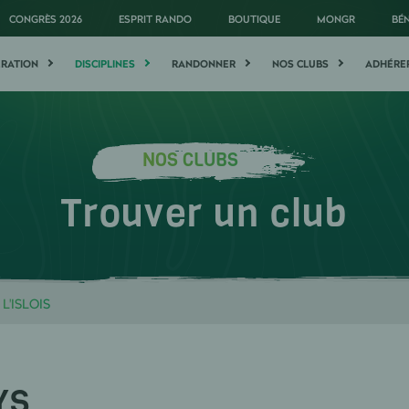
CONGRÈS 2026
ESPRIT RANDO
BOUTIQUE
MONGR
BÉ
ÉRATION
DISCIPLINES
RANDONNER
NOS CLUBS
ADHÉRE
NOS CLUBS
Trouver un club
L'ISLOIS
YS