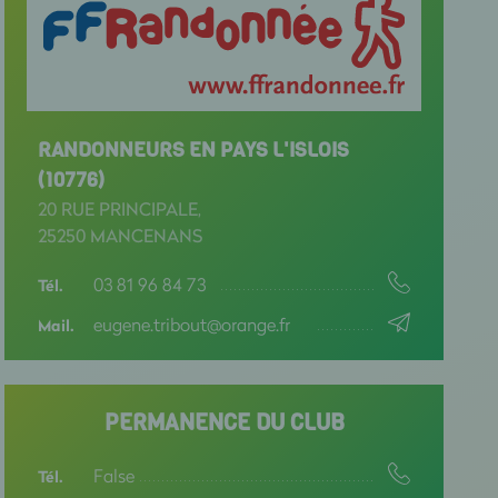
RANDONNEURS EN PAYS L'ISLOIS
(10776)
20 RUE PRINCIPALE,
25250 MANCENANS
03 81 96 84 73
Tél.
eugene.tribout@orange.fr
Mail.
PERMANENCE DU CLUB
False
Tél.