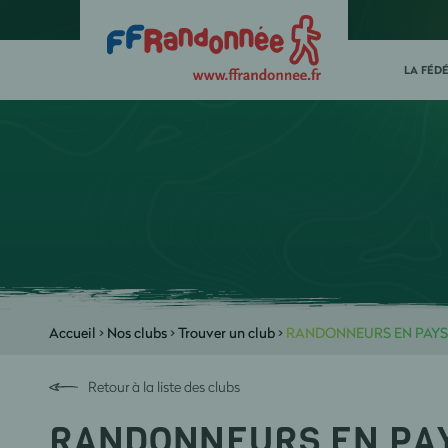
LA FÉD
Accueil
>
Nos clubs
>
Trouver un club
>
RANDONNEURS EN PAYS 
Retour à la liste des clubs
RANDONNEURS EN PA