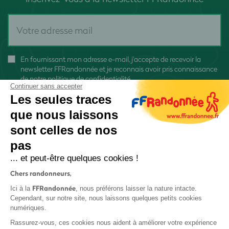
En fournissant mon adresse e-mail, j'accepte de recevoir la
newsletter FFRandonnée et je reconnais avoir pris connaissance
de
notre politique de confidentialité
Continuer sans accepter
Les seules traces
que nous laissons
sont celles de nos
pas
S'inscrire
... et peut-être quelques cookies !
Chers randonneurs,
FFRandonnée
Ici à la
, nous préférons laisser la nature intacte.
Cependant, sur notre site, nous laissons quelques petits cookies
numériques.
Mentions légales et CGU
Rassurez-vous, ces cookies nous aident à améliorer votre expérience