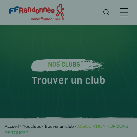
NOS CLUBS
Trouver un club
Accueil
>
Nos clubs
>
Trouver un club
>
ASSOCIATION HORIZONS
DE TOUGET