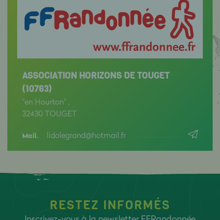
ASSOCIATION HORIZONS DE TOUGET
(10763)
"en Hourton" ,
32430 TOUGET
lidolegrand@hotmail.fr
Mail.
RESTEZ INFORMÉS
Inscrivez-vous à la newsletter FFRandonnée