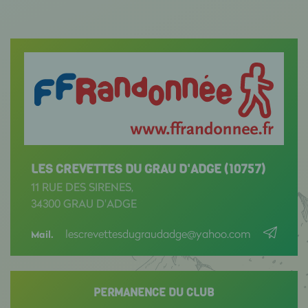
LES CREVETTES DU GRAU D'ADGE (10757)
11 RUE DES SIRENES,
34300 GRAU D'ADGE
lescrevettesdugraudadge@yahoo.com
Mail.
PERMANENCE DU CLUB