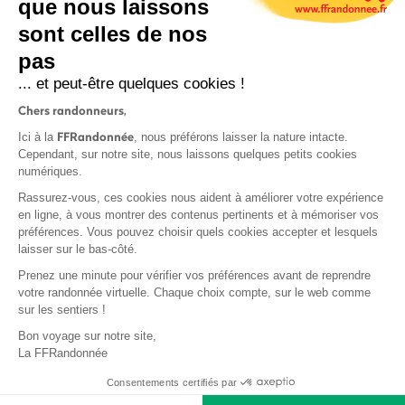
que nous laissons
sont celles de nos
pas
S'inscrire
... et peut-être quelques cookies !
Chers randonneurs,
FFRandonnée
Ici à la
, nous préférons laisser la nature intacte.
Cependant, sur notre site, nous laissons quelques petits cookies
numériques.
Mentions légales et CGU
Rassurez-vous, ces cookies nous aident à améliorer votre expérience
Protection des données
en ligne, à vous montrer des contenus pertinents et à mémoriser vos
préférences. Vous pouvez choisir quels cookies accepter et lesquels
Politique de confidentialité
laisser sur le bas-côté.
Prenez une minute pour vérifier vos préférences avant de reprendre
votre randonnée virtuelle. Chaque choix compte, sur le web comme
sur les sentiers !
Contact
Bon voyage sur notre site,
MonGR
La FFRandonnée
Déclaration de sinistre
Consentements certifiés par
Base documentaire