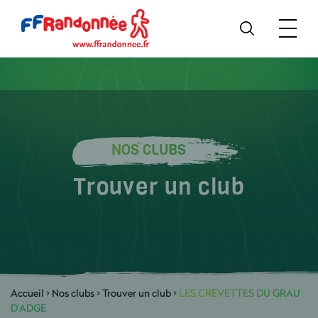
NOS CLUBS
Trouver un club
Accueil
>
Nos clubs
>
Trouver un club
>
LES CREVETTES DU GRAU
D'ADGE