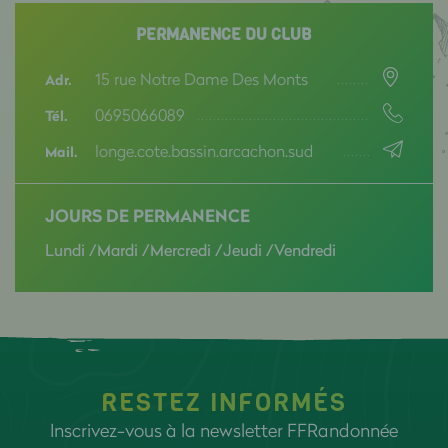
PERMANENCE DU CLUB
15 rue Notre Dame Des Monts
Adr.
0695066089
Tél.
longe.cote.bassin.arcachon.sud
Mail.
JOURS DE PERMANENCE
Lundi /Mardi /Mercredi /Jeudi /Vendredi
RESTEZ INFORMÉS
Inscrivez-vous à la newsletter FFRandonnée