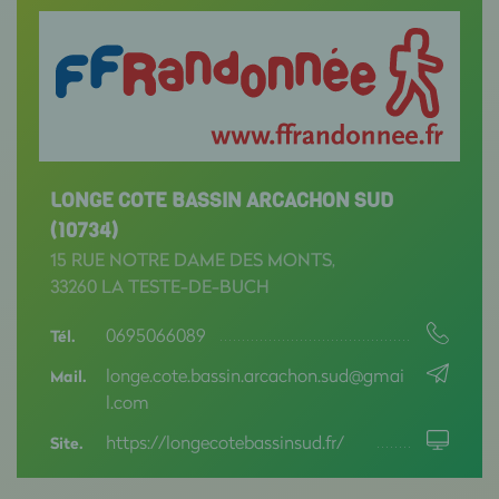
LONGE COTE BASSIN ARCACHON SUD
(10734)
15 RUE NOTRE DAME DES MONTS,
33260 LA TESTE-DE-BUCH
0695066089
Tél.
longe.cote.bassin.arcachon.sud@gmai
Mail.
l.com
https://longecotebassinsud.fr/
Site.