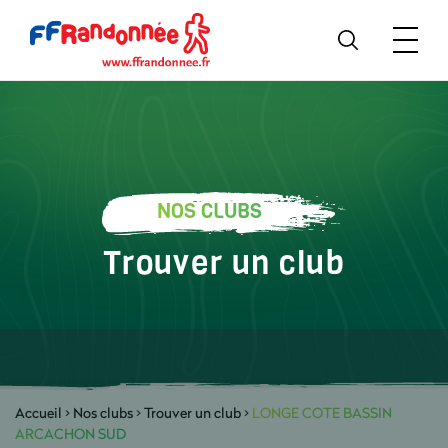
NOS CLUBS
Trouver un club
Accueil
>
Nos clubs
>
Trouver un club
>
LONGE COTE BASSIN
ARCACHON SUD