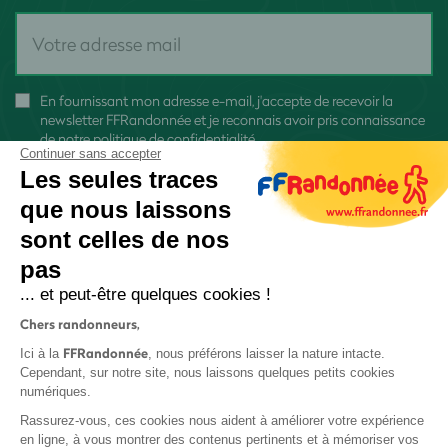
En fournissant mon adresse e-mail, j'accepte de recevoir la
newsletter FFRandonnée et je reconnais avoir pris connaissance
de
notre politique de confidentialité
Continuer sans accepter
Les seules traces
que nous laissons
sont celles de nos
pas
S'inscrire
... et peut-être quelques cookies !
Chers randonneurs,
FFRandonnée
Ici à la
, nous préférons laisser la nature intacte.
Cependant, sur notre site, nous laissons quelques petits cookies
numériques.
Mentions légales et CGU
Rassurez-vous, ces cookies nous aident à améliorer votre expérience
Protection des données
en ligne, à vous montrer des contenus pertinents et à mémoriser vos