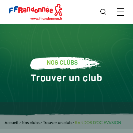
NOS CLUBS
Trouver un club
Accueil
>
Nos clubs
>
Trouver un club
>
RANDOS D'OC EVASION