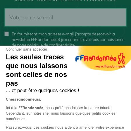
En fournissant mon adresse e-mail, j'accepte de recevoir la
newsletter FFRandonnée et je reconnais avoir pris connaissance
de
notre politique de confidentialité
Continuer sans accepter
Les seules traces
que nous laissons
sont celles de nos
pas
S'inscrire
... et peut-être quelques cookies !
Chers randonneurs,
FFRandonnée
Ici à la
, nous préférons laisser la nature intacte.
Cependant, sur notre site, nous laissons quelques petits cookies
numériques.
Mentions légales et CGU
Rassurez-vous, ces cookies nous aident à améliorer votre expérience