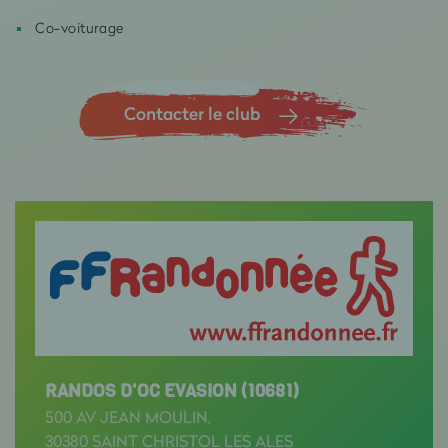
Co-voiturage
Contacter le club
RANDOS D'OC EVASION (10681)
500 AV JEAN MOULIN,
30380 SAINT CHRISTOL LES ALES