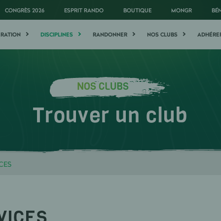
CONGRÈS 2026
ESPRIT RANDO
BOUTIQUE
MONGR
BÉ
ÉRATION
DISCIPLINES
RANDONNER
NOS CLUBS
ADHÉRE
NOS CLUBS
Trouver un club
CES
VICES