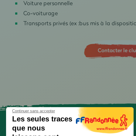
Voiture personnelle
Co-voiturage
Transports privés (ex :bus mis à la dispositio
Contacter le cl
Continuer sans accepter
Les seules traces
que nous