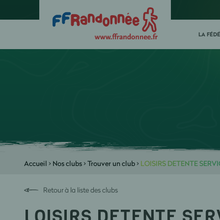
LA FÉD
Accueil
>
Nos clubs
>
Trouver un club
>
LOISIRS DETENTE SERVI
Retour à la liste des clubs
LOISIRS DETENTE SER