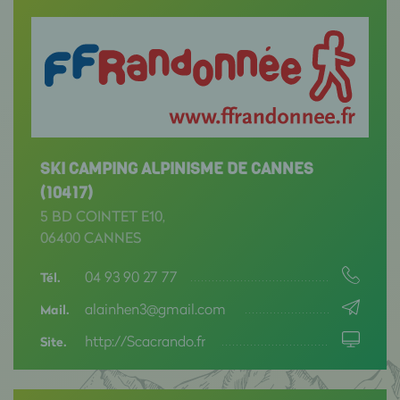
SKI CAMPING ALPINISME DE CANNES
(10417)
5 BD COINTET E10,
06400 CANNES
04 93 90 27 77
Tél.
alainhen3@gmail.com
Mail.
http://Scacrando.fr
Site.