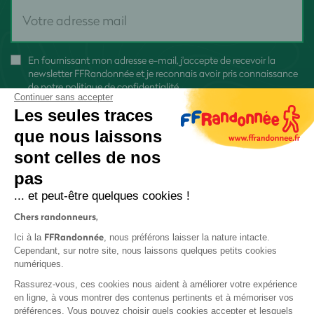
En fournissant mon adresse e-mail, j'accepte de recevoir la
newsletter FFRandonnée et je reconnais avoir pris connaissance
de
notre politique de confidentialité
Continuer sans accepter
Les seules traces
que nous laissons
sont celles de nos
pas
S'inscrire
... et peut-être quelques cookies !
Chers randonneurs,
FFRandonnée
Ici à la
, nous préférons laisser la nature intacte.
Cependant, sur notre site, nous laissons quelques petits cookies
numériques.
Mentions légales et CGU
Rassurez-vous, ces cookies nous aident à améliorer votre expérience
Protection des données
en ligne, à vous montrer des contenus pertinents et à mémoriser vos
préférences. Vous pouvez choisir quels cookies accepter et lesquels
Politique de confidentialité