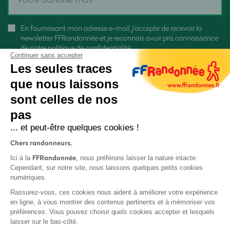
En fournissant mon adresse e-mail, j'accepte de recevoir la
newsletter FFRandonnée et je reconnais avoir pris connaissance
de
notre politique de confidentialité
Continuer sans accepter
Les seules traces
que nous laissons
sont celles de nos
pas
S'inscrire
... et peut-être quelques cookies !
Chers randonneurs,
FFRandonnée
Ici à la
, nous préférons laisser la nature intacte.
Cependant, sur notre site, nous laissons quelques petits cookies
numériques.
Mentions légales et CGU
Rassurez-vous, ces cookies nous aident à améliorer votre expérience
Protection des données
en ligne, à vous montrer des contenus pertinents et à mémoriser vos
préférences. Vous pouvez choisir quels cookies accepter et lesquels
Politique de confidentialité
laisser sur le bas-côté.