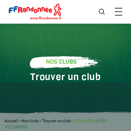
NOS CLUBS
Trouver un club
Accueil
>
Nos clubs
>
Trouver un club
>
LES MARCHEURS
VILLERSOIS