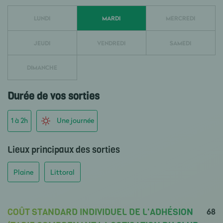
LUNDI
MARDI
MERCREDI
JEUDI
VENDREDI
SAMEDI
DIMANCHE
Durée de vos sorties
1 à 2h
Une journée
Lieux principaux des sorties
Plaine
Littoral
68
COÛT STANDARD INDIVIDUEL DE L'ADHÉSION