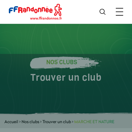
NOS CLUBS
Trouver un club
Accueil
>
Nos clubs
>
Trouver un club
>
MARCHE ET NATURE