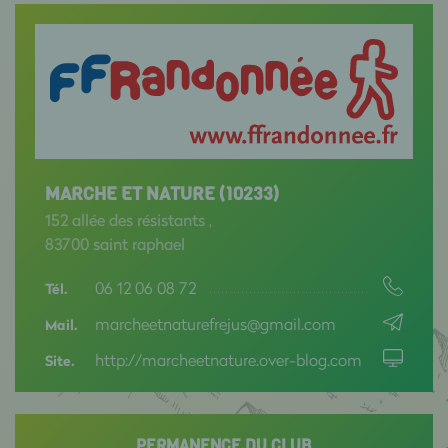
MARCHE ET NATURE (10233)
152 allée des résistants ,
83700 saint raphael
06 12 06 08 72
Tél.
marcheetnaturefrejus@gmail.com
Mail.
http://marcheetnature.over-blog.com
Site.
PERMANENCE DU CLUB