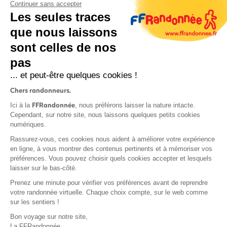
Continuer sans accepter
Les seules traces
que nous laissons
sont celles de nos
pas
S'inscrire
... et peut-être quelques cookies !
Chers randonneurs,
FFRandonnée
Ici à la
, nous préférons laisser la nature intacte.
Cependant, sur notre site, nous laissons quelques petits cookies
numériques.
Mentions légales et CGU
Rassurez-vous, ces cookies nous aident à améliorer votre expérience
Protection des données
en ligne, à vous montrer des contenus pertinents et à mémoriser vos
préférences. Vous pouvez choisir quels cookies accepter et lesquels
Politique de confidentialité
laisser sur le bas-côté.
Prenez une minute pour vérifier vos préférences avant de reprendre
votre randonnée virtuelle. Chaque choix compte, sur le web comme
sur les sentiers !
Contact
Bon voyage sur notre site,
MonGR
La FFRandonnée