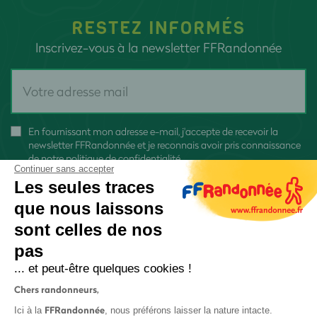
RESTEZ INFORMÉS
Inscrivez-vous à la newsletter FFRandonnée
En fournissant mon adresse e-mail, j'accepte de recevoir la
newsletter FFRandonnée et je reconnais avoir pris connaissance
de
notre politique de confidentialité
Continuer sans accepter
Les seules traces
que nous laissons
sont celles de nos
pas
S'inscrire
... et peut-être quelques cookies !
Chers randonneurs,
FFRandonnée
Ici à la
, nous préférons laisser la nature intacte.