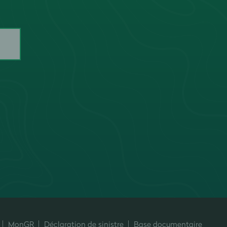
MonGR
Déclaration de sinistre
Base documentaire
ersonnalisez vos préférences pour contrôler la manière dont vos informati