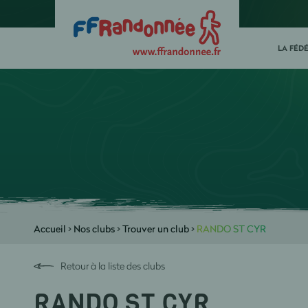
LA FÉD
Accueil
>
Nos clubs
>
Trouver un club
>
RANDO ST CYR
Retour à la liste des clubs
RANDO ST CYR