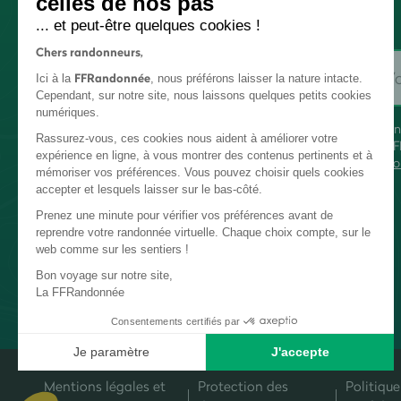
celles de nos pas
... et peut-être quelques cookies !
Chers randonneurs,
FFRandonnée
Ici à la
, nous préférons laisser la nature intacte.
Cependant, sur notre site, nous laissons quelques petits cookies
numériques.
En
Rassurez-vous, ces cookies nous aident à améliorer votre
FF
expérience en ligne, à vous montrer des contenus pertinents et à
co
mémoriser vos préférences. Vous pouvez choisir quels cookies
accepter et lesquels laisser sur le bas-côté.
Prenez une minute pour vérifier vos préférences avant de
reprendre votre randonnée virtuelle. Chaque choix compte, sur le
web comme sur les sentiers !
Bon voyage sur notre site,
La FFRandonnée
Consentements certifiés par
Je paramètre
J'accepte
Plateforme de Gestion du Consentement : Personnalisez vos Options
Axeptio consent
Mentions légales et
Protection des
Politique
Notre plateforme vous permet d'adapter et de gérer vos paramètres de c