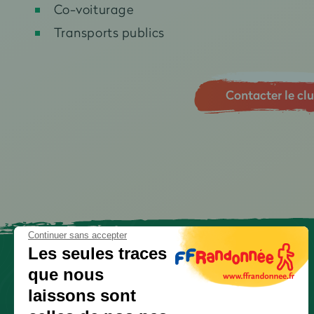
Co-voiturage
Transports publics
Contacter le cl
Continuer sans accepter
Les seules traces
que nous
laissons sont