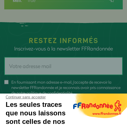
True
Mail.
RESTEZ INFORMÉS
Inscrivez-vous à la newsletter FFRandonnée
En fournissant mon adresse e-mail, j'accepte de recevoir la
newsletter FFRandonnée et je reconnais avoir pris connaissance
de
notre politique de confidentialité
Continuer sans accepter
Les seules traces
que nous laissons
sont celles de nos