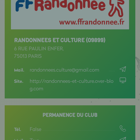
RANDONNEES ET CULTURE (09899)
6 RUE PAULIN ENFER,
75013 PARIS
randonnees.culture@gmail.com
Mail.
http://randonnees-et-culture.over-blo
Site.
g.com
PERMANENCE DU CLUB
False
Tél.