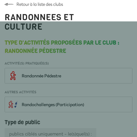
Retour à la liste des clubs
RANDONNEES ET
CULTURE
TYPE D'ACTIVITÉS PROPOSÉES PAR LE CLUB :
RANDONNÉE PÉDESTRE
ACTIVITÉ(S) PRATIQUÉE(S)
Randonnée Pédestre
AUTRES ACTIVITÉS
Randochallenges (Participation)
Type de public
publics ciblés uniquement - le(s)quel(s) :