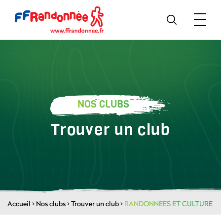
NOS CLUBS
Trouver un club
Accueil
>
Nos clubs
>
Trouver un club
>
RANDONNEES ET CULTURE