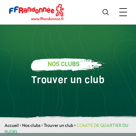
NOS CLUBS
Trouver un club
Accueil
>
Nos clubs
>
Trouver un club
>
COMITE DE QUARTIER DU
RUDEL