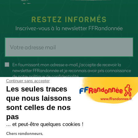
RESTEZ INFORMÉS
Inscrivez-vous à la newsletter FFRandonnée
En fournissant mon adresse e-mail, j'accepte de recevoir la
newsletter FFRandonnée et je reconnais avoir pris connaissance
de
notre politique de confidentialité
Continuer sans accepter
Les seules traces
que nous laissons
sont celles de nos
pas
S'inscrire
... et peut-être quelques cookies !
Chers randonneurs,