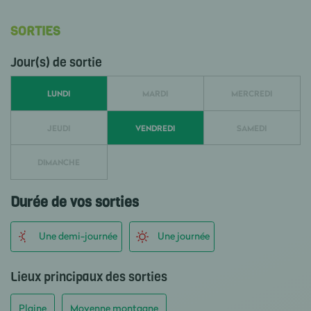
SORTIES
Jour(s) de sortie
LUNDI
MARDI
MERCREDI
JEUDI
VENDREDI
SAMEDI
DIMANCHE
Durée de vos sorties
Une demi-journée
Une journée
Lieux principaux des sorties
Plaine
Moyenne montagne