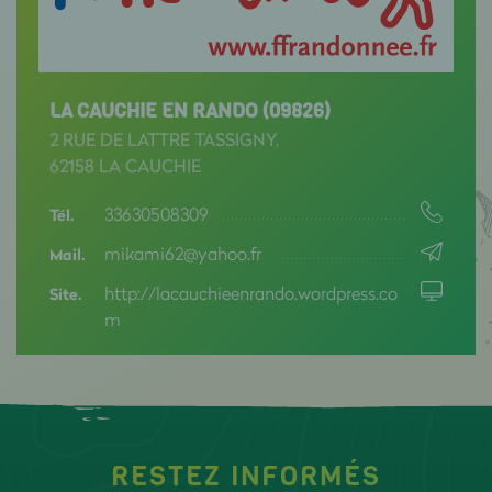
LA CAUCHIE EN RANDO (09826)
2 RUE DE LATTRE TASSIGNY,
62158 LA CAUCHIE
33630508309
Tél.
mikami62@yahoo.fr
Mail.
http://lacauchieenrando.wordpress.co
Site.
m
RESTEZ INFORMÉS