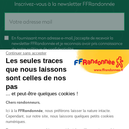
Inscrivez-vous à la newsletter FFRandonnée
En fournissant mon adresse e-mail, j'accepte de recevoir la
newsletter FFRandonnée et je reconnais avoir pris connaissance
de
notre politique de confidentialité
Continuer sans accepter
Les seules traces
que nous laissons
sont celles de nos
pas
S'inscrire
... et peut-être quelques cookies !
Chers randonneurs,
FFRandonnée
Ici à la
, nous préférons laisser la nature intacte.
Cependant, sur notre site, nous laissons quelques petits cookies
numériques.
Mentions légales et CGU