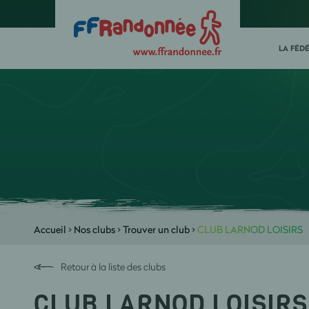
LA FÉD
Accueil
>
Nos clubs
>
Trouver un club
>
CLUB LARNOD LOISIRS
Retour à la liste des clubs
CLUB LARNOD LOISIRS