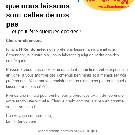
que nous laissons
sont celles de nos
pas
S'inscrire
... et peut-être quelques cookies !
Chers randonneurs,
FFRandonnée
Ici à la
, nous préférons laisser la nature intacte.
Cependant, sur notre site, nous laissons quelques petits cookies
numériques.
Mentions légales et CGU
Rassurez-vous, ces cookies nous aident à améliorer votre expérience
Protection des données
en ligne, à vous montrer des contenus pertinents et à mémoriser vos
préférences. Vous pouvez choisir quels cookies accepter et lesquels
Politique de confidentialité
laisser sur le bas-côté.
Prenez une minute pour vérifier vos préférences avant de reprendre
votre randonnée virtuelle. Chaque choix compte, sur le web comme
sur les sentiers !
Contact
Bon voyage sur notre site,
MonGR
La FFRandonnée
Déclaration de sinistre
Consentements certifiés par
Base documentaire