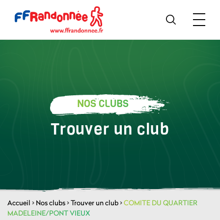
NOS CLUBS
Trouver un club
Accueil
>
Nos clubs
>
Trouver un club
>
COMITE DU QUARTIER
MADELEINE/PONT VIEUX