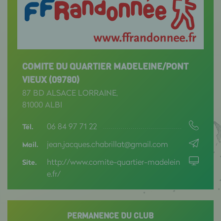
COMITE DU QUARTIER MADELEINE/PONT
VIEUX (09780)
87 BD ALSACE LORRAINE,
81000 ALBI
06 84 97 71 22
Tél.
jean.jacques.chabrillat@gmail.com
Mail.
http://www.comite-quartier-madelein
Site.
e.fr/
PERMANENCE DU CLUB