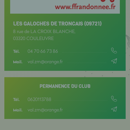
LES GALOCHES DE TRONCAIS (09721)
8 rue de LA CROIX BLANCHE,
03320 COULEUVRE
04 70 66 73 86
Tél.
val.zm@orange.fr
Mail.
PERMANENCE DU CLUB
0620113788
Tél.
val.zm@orange.fr
Mail.