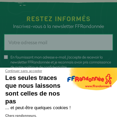
RESTEZ INFORMÉS
Inscrivez-vous à la newsletter FFRandonnée
En fournissant mon adresse e-mail, j'accepte de recevoir la
newsletter FFRandonnée et je reconnais avoir pris connaissance
de
notre politique de confidentialité
Continuer sans accepter
Les seules traces
que nous laissons
sont celles de nos
pas
S'inscrire
... et peut-être quelques cookies !
Chers randonneurs,