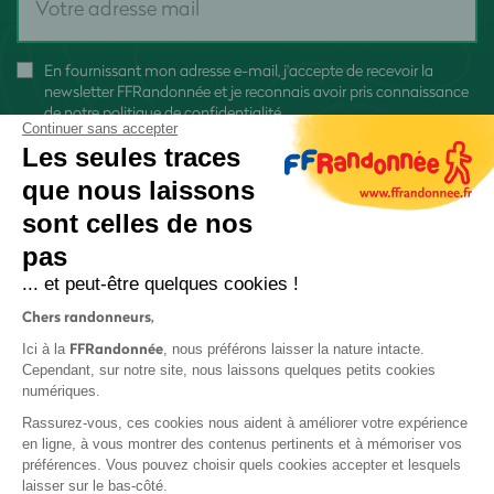
En fournissant mon adresse e-mail, j'accepte de recevoir la
newsletter FFRandonnée et je reconnais avoir pris connaissance
de
notre politique de confidentialité
Continuer sans accepter
Les seules traces
que nous laissons
sont celles de nos
pas
S'inscrire
... et peut-être quelques cookies !
Chers randonneurs,
FFRandonnée
Ici à la
, nous préférons laisser la nature intacte.
Cependant, sur notre site, nous laissons quelques petits cookies
numériques.
Mentions légales et CGU
Rassurez-vous, ces cookies nous aident à améliorer votre expérience
Protection des données
en ligne, à vous montrer des contenus pertinents et à mémoriser vos
préférences. Vous pouvez choisir quels cookies accepter et lesquels
Politique de confidentialité
laisser sur le bas-côté.