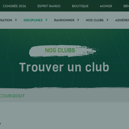
CONGRÈS 2026
ESPRIT RANDO
BOUTIQUE
MONGR
BÉ
ÉRATION
DISCIPLINES
RANDONNER
NOS CLUBS
ADHÉRE
NOS CLUBS
Trouver un club
 COURGEOUT
E