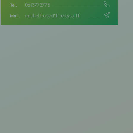
0613773775
Tél.
michel.froger@libertysurf.fr
Mail.