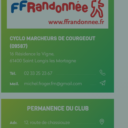
CYCLO MARCHEURS DE COURGEOUT
(09587)
16 Résidence la Vigne,
61400 Saint Langis les Mortagne
02 33 25 23 67
Tél.
michel.froger.fm@gmail.com
Mail.
PERMANENCE DU CLUB
12, route de chassiouze
Adr.