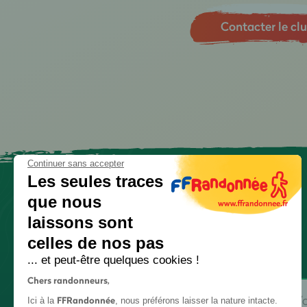
Contacter le cl
Continuer sans accepter
Les seules traces
que nous
laissons sont
celles de nos pas
... et peut-être quelques cookies !
Chers randonneurs,
FFRandonnée
Ici à la
, nous préférons laisser la nature intacte.