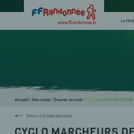
LA FÉD
Accueil
>
Nos clubs
>
Trouver un club
>
CYCLO MARCHEURS DE
Retour à la liste des clubs
CYCLO MARCHEURS D