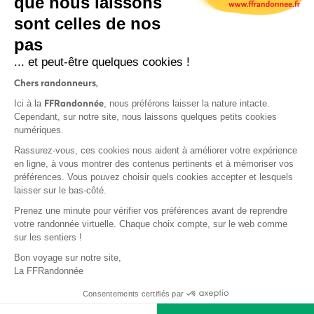
que nous laissons
sont celles de nos
pas
S'inscrire
... et peut-être quelques cookies !
Chers randonneurs,
FFRandonnée
Ici à la
, nous préférons laisser la nature intacte.
Cependant, sur notre site, nous laissons quelques petits cookies
numériques.
Mentions légales et CGU
Rassurez-vous, ces cookies nous aident à améliorer votre expérience
Protection des données
en ligne, à vous montrer des contenus pertinents et à mémoriser vos
préférences. Vous pouvez choisir quels cookies accepter et lesquels
Politique de confidentialité
laisser sur le bas-côté.
Prenez une minute pour vérifier vos préférences avant de reprendre
votre randonnée virtuelle. Chaque choix compte, sur le web comme
sur les sentiers !
Contact
Bon voyage sur notre site,
MonGR
La FFRandonnée
Déclaration de sinistre
Consentements certifiés par
Base documentaire