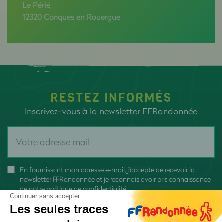
Le Périé,
12320 Conques en Rouergue
RESTEZ INFORMÉS
Inscrivez-vous à la newsletter FFRandonnée
En fournissant mon adresse e-mail, j'accepte de recevoir la
newsletter FFRandonnée et je reconnais avoir pris connaissance
de
notre politique de confidentialité
Continuer sans accepter
Les seules traces