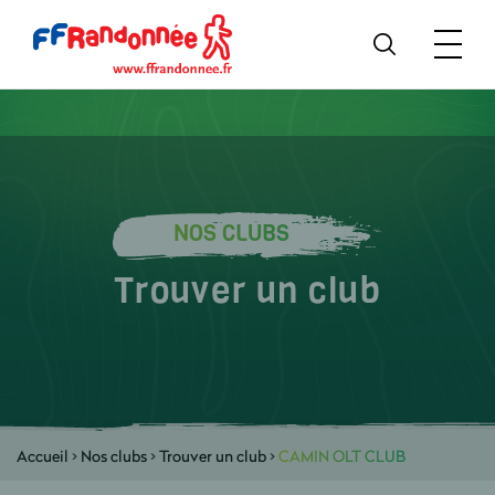
NOS CLUBS
Trouver un club
Accueil
>
Nos clubs
>
Trouver un club
>
CAMIN OLT CLUB