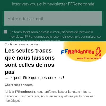
Inscrivez-vous à la newsletter FFRandonnée
En fournissant mon adresse e-mail, j'accepte de recevoir la
newsletter FFRandonnée et je reconnais avoir pris connaissance
de
notre politique de confidentialité
Continuer sans accepter
Les seules traces
que nous laissons
sont celles de nos
pas
S'inscrire
... et peut-être quelques cookies !
Chers randonneurs,
FFRandonnée
Ici à la
, nous préférons laisser la nature intacte.
Cependant, sur notre site, nous laissons quelques petits cookies
numériques.
Mentions légales et CGU