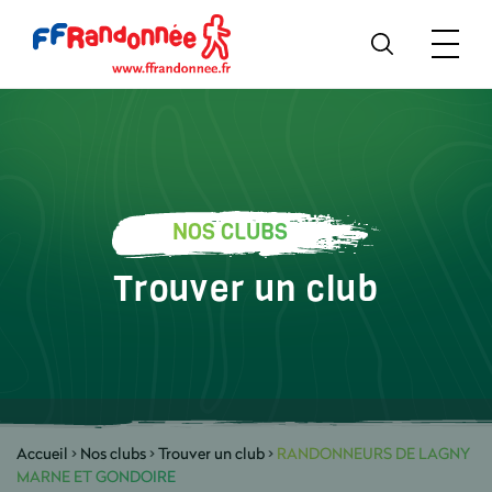
NOS CLUBS
Trouver un club
Accueil
>
Nos clubs
>
Trouver un club
>
RANDONNEURS DE LAGNY
MARNE ET GONDOIRE