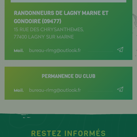
RANDONNEURS DE LAGNY MARNE ET
GONDOIRE (09477)
15 RUE DES CHRYSANTHEMES,
77400 LAGNY SUR MARNE
bureau-rlmg@outlook.fr
Mail.
PERMANENCE DU CLUB
bureau-rlmg@outlook.fr
Mail.
RESTEZ INFORMÉS