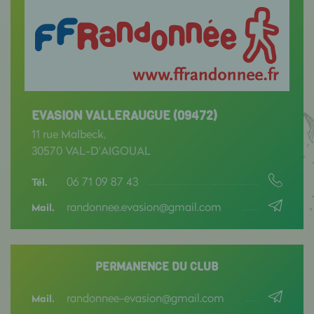
EVASION VALLERAUGUE (09472)
11 rue Malbeck,
30570 VAL-D'AIGOUAL
06 71 09 87 43
Tél.
randonnee.evasion@gmail.com
Mail.
PERMANENCE DU CLUB
randonnee-evasion@gmail.com
Mail.