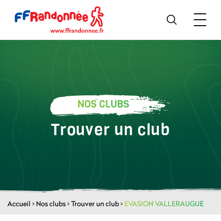
NOS CLUBS
Trouver un club
Accueil
>
Nos clubs
>
Trouver un club
>
EVASION VALLERAUGUE