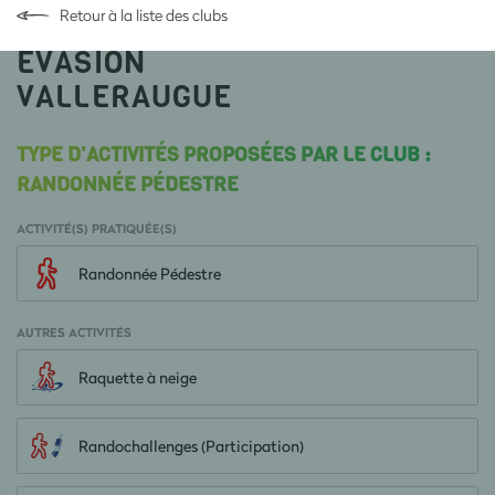
Retour à la liste des clubs
EVASION
VALLERAUGUE
TYPE D'ACTIVITÉS PROPOSÉES PAR LE CLUB :
RANDONNÉE PÉDESTRE
ACTIVITÉ(S) PRATIQUÉE(S)
Randonnée Pédestre
AUTRES ACTIVITÉS
Raquette à neige
Randochallenges (Participation)