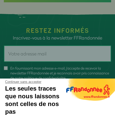
RESTEZ INFORMÉS
Inscrivez-vous à la newsletter FFRandonnée
En fournissant mon adresse e-mail, j'accepte de recevoir la
newsletter FFRandonnée et je reconnais avoir pris connaissance
de
notre politique de confidentialité
Continuer sans accepter
Les seules traces
que nous laissons
sont celles de nos
pas
S'inscrire