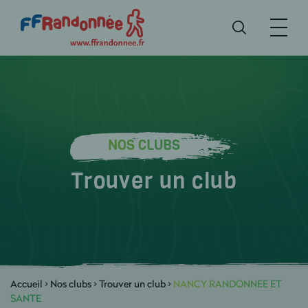
NOS CLUBS
Trouver un club
Accueil
>
Nos clubs
>
Trouver un club
>
NANCY RANDONNEE ET
SANTE