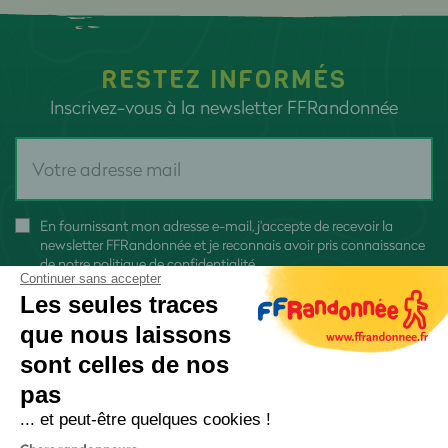
RESTEZ INFORMÉS
Inscrivez-vous à la newsletter FFRandonnée
En fournissant mon adresse e-mail, j'accepte de recevoir la
newsletter FFRandonnée et je reconnais avoir pris connaissance
de
notre politique de confidentialité
Continuer sans accepter
Les seules traces
que nous laissons
sont celles de nos
pas
S'inscrire
... et peut-être quelques cookies !