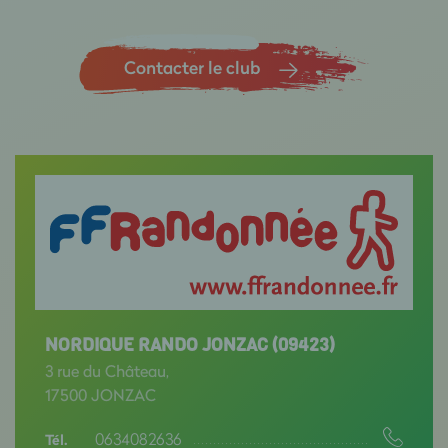
Contacter le club
NORDIQUE RANDO JONZAC (09423)
3 rue du Château,
17500 JONZAC
0634082636
Tél.