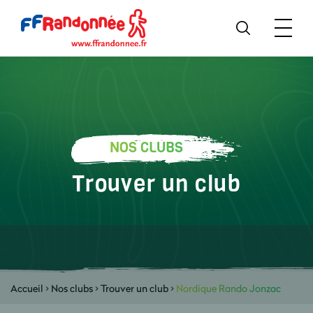
NOS CLUBS
Trouver un club
Accueil
>
Nos clubs
>
Trouver un club
>
Nordique Rando Jonzac