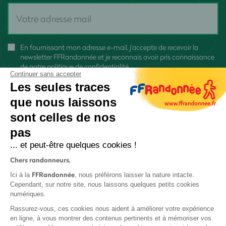
En fournissant mon adresse e-mail, j'accepte de recevoir la
newsletter FFRandonnée et je reconnais avoir pris connaissance
de
notre politique de confidentialité
Continuer sans accepter
Les seules traces
que nous laissons
sont celles de nos
pas
S'inscrire
... et peut-être quelques cookies !
Chers randonneurs,
FFRandonnée
Ici à la
, nous préférons laisser la nature intacte.
Cependant, sur notre site, nous laissons quelques petits cookies
numériques.
Mentions légales et CGU
Rassurez-vous, ces cookies nous aident à améliorer votre expérience
Protection des données
en ligne, à vous montrer des contenus pertinents et à mémoriser vos