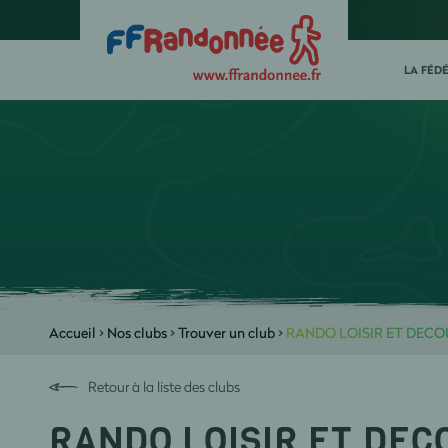
LA FÉD
Accueil
>
Nos clubs
>
Trouver un club
>
RANDO LOISIR ET DEC
Retour à la liste des clubs
RANDO LOISIR ET DE