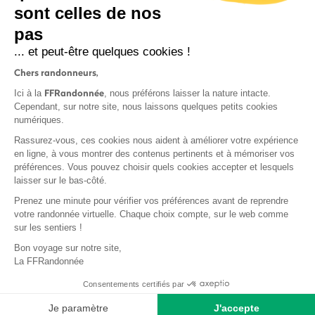
sont celles de nos
pas
S'inscrire
... et peut-être quelques cookies !
Chers randonneurs,
FFRandonnée
Ici à la
, nous préférons laisser la nature intacte.
Cependant, sur notre site, nous laissons quelques petits cookies
numériques.
Mentions légales et CGU
Rassurez-vous, ces cookies nous aident à améliorer votre expérience
Protection des données
en ligne, à vous montrer des contenus pertinents et à mémoriser vos
préférences. Vous pouvez choisir quels cookies accepter et lesquels
Politique de confidentialité
laisser sur le bas-côté.
Prenez une minute pour vérifier vos préférences avant de reprendre
votre randonnée virtuelle. Chaque choix compte, sur le web comme
sur les sentiers !
Contact
Bon voyage sur notre site,
MonGR
La FFRandonnée
Déclaration de sinistre
Consentements certifiés par
Base documentaire
Je paramètre
J'accepte