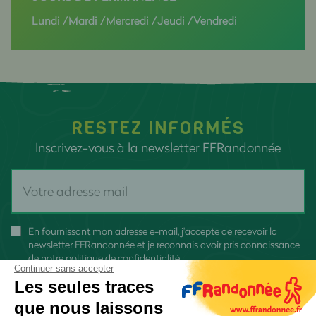
Lundi /Mardi /Mercredi /Jeudi /Vendredi
RESTEZ INFORMÉS
Inscrivez-vous à la newsletter FFRandonnée
En fournissant mon adresse e-mail, j'accepte de recevoir la
newsletter FFRandonnée et je reconnais avoir pris connaissance
de
notre politique de confidentialité
Continuer sans accepter
Les seules traces
que nous laissons