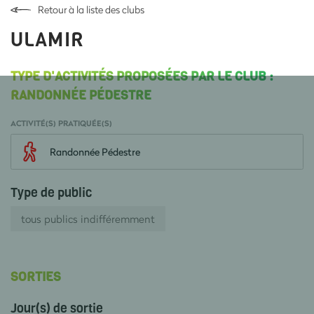
Retour à la liste des clubs
ULAMIR
TYPE D'ACTIVITÉS PROPOSÉES PAR LE CLUB :
RANDONNÉE PÉDESTRE
ACTIVITÉ(S) PRATIQUÉE(S)
Randonnée Pédestre
Type de public
tous publics indifféremment
SORTIES
Jour(s) de sortie