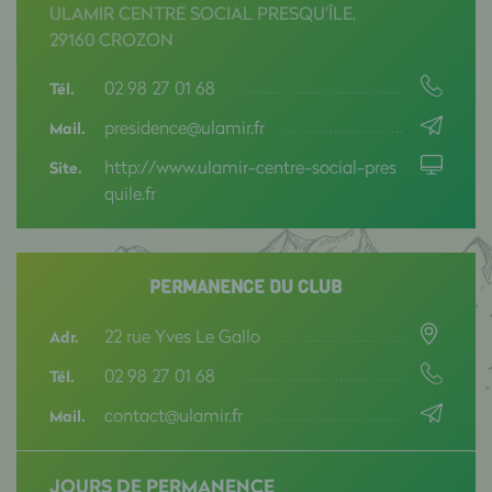
ULAMIR CENTRE SOCIAL PRESQU'ÎLE,
29160 CROZON
02 98 27 01 68
Tél.
presidence@ulamir.fr
Mail.
http://www.ulamir-centre-social-pres
Site.
quile.fr
PERMANENCE DU CLUB
22 rue Yves Le Gallo
Adr.
02 98 27 01 68
Tél.
contact@ulamir.fr
Mail.
JOURS DE PERMANENCE