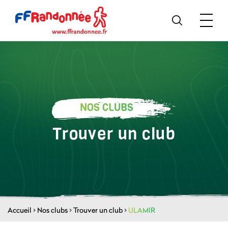
NOS CLUBS
Trouver un club
Accueil
>
Nos clubs
>
Trouver un club
>
ULAMIR