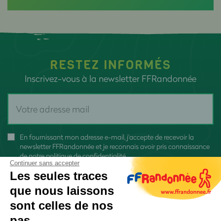
RESTEZ INFORMÉS
Inscrivez-vous à la newsletter FFRandonnée
En fournissant mon adresse e-mail, j'accepte de recevoir la
newsletter FFRandonnée et je reconnais avoir pris connaissance
de
notre politique de confidentialité
Continuer sans accepter
Les seules traces
que nous laissons
sont celles de nos
pas
S'inscrire