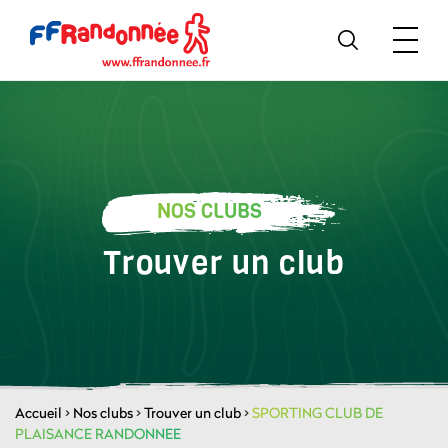
NOS CLUBS
Trouver un club
Accueil
>
Nos clubs
>
Trouver un club
>
SPORTING CLUB DE
PLAISANCE RANDONNEE