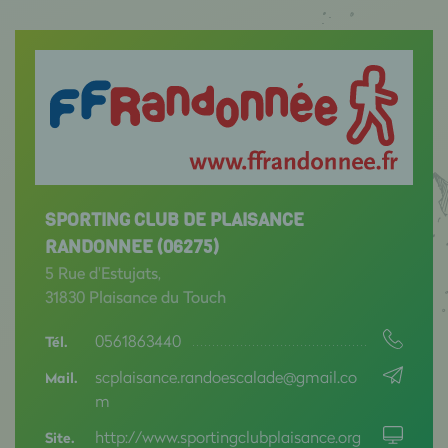
SPORTING CLUB DE PLAISANCE
RANDONNEE (06275)
5 Rue d'Estujats,
31830 Plaisance du Touch
0561863440
Tél.
scplaisance.randoescalade@gmail.co
Mail.
m
http://www.sportingclubplaisance.org
Site.