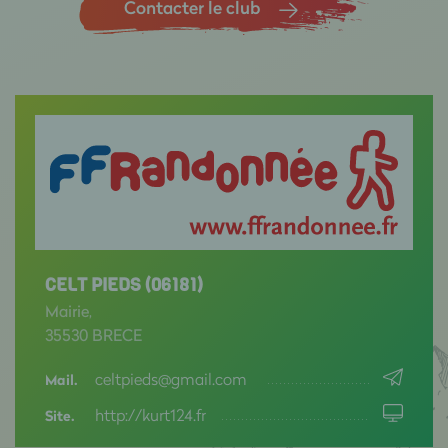
Contacter le club
CELT PIEDS (06181)
Mairie,
35530 BRECE
celtpieds@gmail.com
Mail.
http://kurt124.fr
Site.