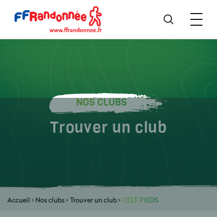
NOS CLUBS
Trouver un club
Accueil
>
Nos clubs
>
Trouver un club
>
CELT PIEDS