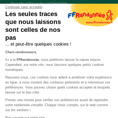
de
notre politique de confidentialité
Continuer sans accepter
Les seules traces
que nous laissons
sont celles de nos
pas
S'inscrire
... et peut-être quelques cookies !
Chers randonneurs,
FFRandonnée
Ici à la
, nous préférons laisser la nature intacte.
Cependant, sur notre site, nous laissons quelques petits cookies
numériques.
Mentions légales et CGU
Rassurez-vous, ces cookies nous aident à améliorer votre expérience
Protection des données
en ligne, à vous montrer des contenus pertinents et à mémoriser vos
préférences. Vous pouvez choisir quels cookies accepter et lesquels
Politique de confidentialité
laisser sur le bas-côté.
Prenez une minute pour vérifier vos préférences avant de reprendre
votre randonnée virtuelle. Chaque choix compte, sur le web comme
sur les sentiers !
Contact
Bon voyage sur notre site,