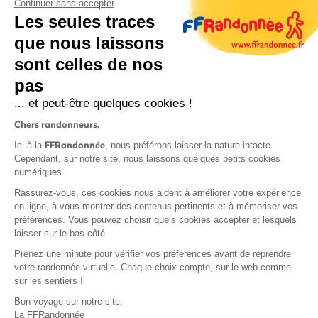
Continuer sans accepter
Les seules traces
que nous laissons
sont celles de nos
pas
S'inscrire
... et peut-être quelques cookies !
Chers randonneurs,
FFRandonnée
Ici à la
, nous préférons laisser la nature intacte.
Cependant, sur notre site, nous laissons quelques petits cookies
numériques.
Mentions légales et CGU
Rassurez-vous, ces cookies nous aident à améliorer votre expérience
Protection des données
en ligne, à vous montrer des contenus pertinents et à mémoriser vos
préférences. Vous pouvez choisir quels cookies accepter et lesquels
Politique de confidentialité
laisser sur le bas-côté.
Prenez une minute pour vérifier vos préférences avant de reprendre
votre randonnée virtuelle. Chaque choix compte, sur le web comme
sur les sentiers !
Contact
Bon voyage sur notre site,
MonGR
La FFRandonnée