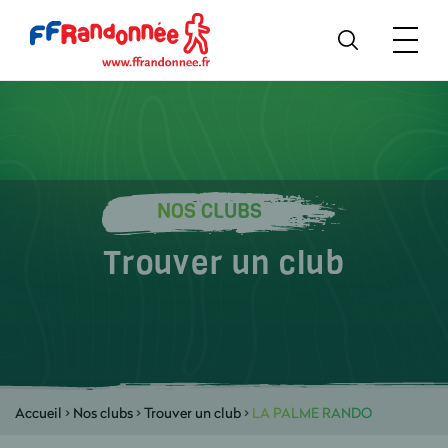
NOS CLUBS
Trouver un club
Accueil
>
Nos clubs
>
Trouver un club
>
LA PALME RANDO