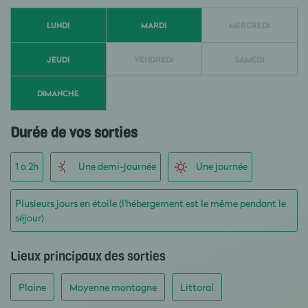
LUNDI
MARDI
MERCREDI
JEUDI
VENDREDI
SAMEDI
DIMANCHE
Durée de vos sorties
1 à 2h
Une demi-journée
Une journée
Plusieurs jours en étoile (l'hébergement est le même pendant le
séjour)
Lieux principaux des sorties
Plaine
Moyenne montagne
Littoral