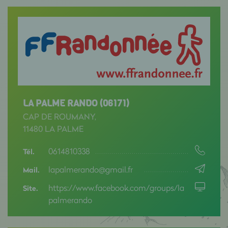
LA PALME RANDO (06171)
CAP DE ROUMANY,
11480 LA PALME
0614810338
Tél.
lapalmerando@gmail.fr
Mail.
https://www.facebook.com/groups/la
Site.
palmerando