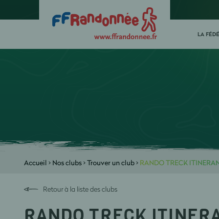
LA FÉD
Accueil
>
Nos clubs
>
Trouver un club
>
RANDO TRECK ITINERA
Retour à la liste des clubs
RANDO TRECK ITINER