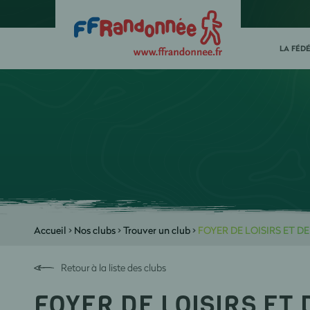
LA FÉD
Accueil
>
Nos clubs
>
Trouver un club
>
FOYER DE LOISIRS ET D
Retour à la liste des clubs
FOYER DE LOISIRS ET 