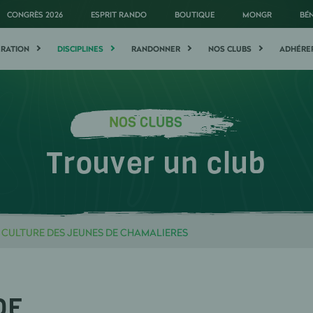
CONGRÈS 2026
ESPRIT RANDO
BOUTIQUE
MONGR
BÉ
ÉRATION
DISCIPLINES
RANDONNER
NOS CLUBS
ADHÉRE
NOS CLUBS
Trouver un club
E CULTURE DES JEUNES DE CHAMALIERES
DE