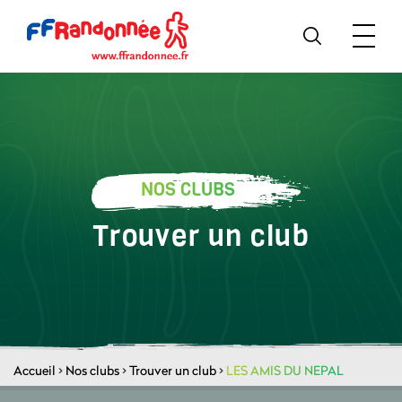
NOS CLUBS
Trouver un club
Accueil
>
Nos clubs
>
Trouver un club
>
LES AMIS DU NEPAL