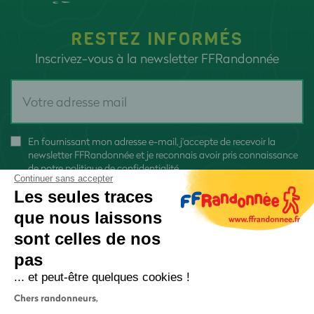
RESTEZ INFORMÉS
Inscrivez-vous à la newsletter FFRandonnée
En fournissant mon adresse e-mail, j'accepte de recevoir la
newsletter FFRandonnée et je reconnais avoir pris connaissance
de
notre politique de confidentialité
Continuer sans accepter
Les seules traces
que nous laissons
sont celles de nos
pas
S'inscrire
... et peut-être quelques cookies !
Chers randonneurs,