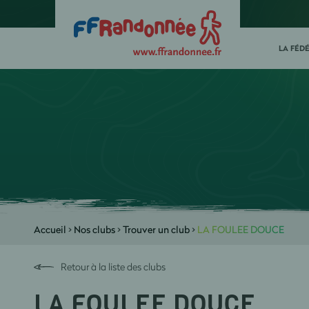
LA FÉD
Accueil
>
Nos clubs
>
Trouver un club
>
LA FOULEE DOUCE
Retour à la liste des clubs
LA FOULEE DOUCE