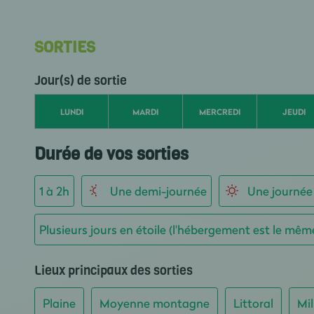
SORTIES
Jour(s) de sortie
LUNDI
MARDI
MERCREDI
JEUDI
Durée de vos sorties
1 à 2h
Une demi-journée
Une journée
Plusieurs jours en étoile (l'hébergement est le mêm
Lieux principaux des sorties
Plaine
Moyenne montagne
Littoral
Mil