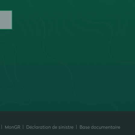
MonGR
Déclaration de sinistre
Base documentaire
ersonnalisez vos préférences pour contrôler la manière dont vos informati