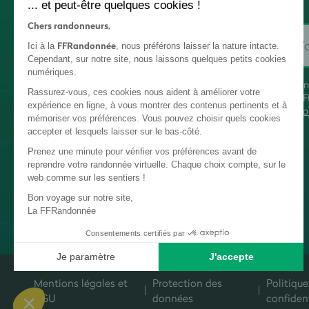
... et peut-être quelques cookies !
Chers randonneurs,
FFRandonnée
Ici à la
, nous préférons laisser la nature intacte.
Cependant, sur notre site, nous laissons quelques petits cookies
numériques.
En
Rassurez-vous, ces cookies nous aident à améliorer votre
FF
expérience en ligne, à vous montrer des contenus pertinents et à
co
mémoriser vos préférences. Vous pouvez choisir quels cookies
accepter et lesquels laisser sur le bas-côté.
Prenez une minute pour vérifier vos préférences avant de
reprendre votre randonnée virtuelle. Chaque choix compte, sur le
web comme sur les sentiers !
Bon voyage sur notre site,
La FFRandonnée
Consentements certifiés par
Je paramètre
J'accepte
Plateforme de Gestion du Consentement : Personnalisez vos Options
Axeptio consent
Mentions légales et
Protection des
Politique
Notre plateforme vous permet d'adapter et de gérer vos paramètres de c
CGU
données
confident