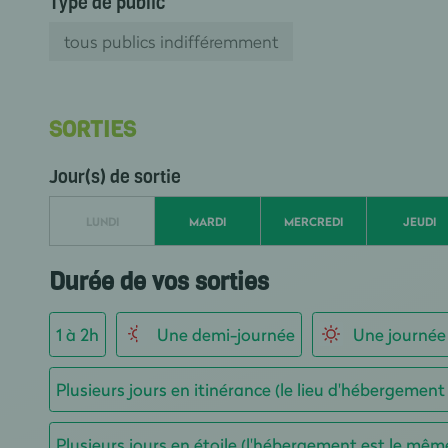
Type de public
tous publics indifféremment
SORTIES
Jour(s) de sortie
LUNDI
MARDI
MERCREDI
JEUDI
Durée de vos sorties
1 à 2h
Une demi-journée
Une journée
Plusieurs jours en itinérance (le lieu d'hébergement
Plusieurs jours en étoile (l'hébergement est le mêm