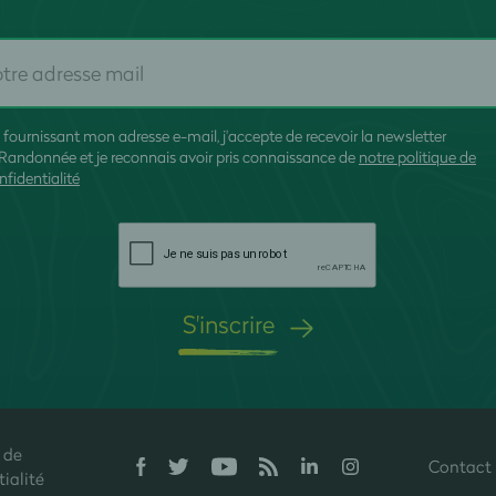
 fournissant mon adresse e-mail, j'accepte de recevoir la newsletter
Randonnée et je reconnais avoir pris connaissance de
notre politique de
nfidentialité
S'inscrire
 de
Contact
onfidentialité, en garantissant la conformité avec les réglementations. P
ialité